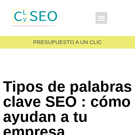
GRATIS PARA TI
Posicionamiento,SEO,Diseño web en Ferrol
PRESUPUESTO A UN CLIC
Tipos de palabras
clave SEO : cómo
ayudan a tu
empresa