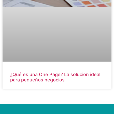
¿Qué es una One Page? La solución ideal
para pequeños negocios