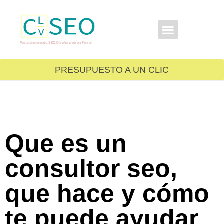
GRATIS PARA TI
Posicionamiento,SEO,Diseño web en Ferrol
PRESUPUESTO A UN CLIC
Que es un
consultor seo,
que hace y cómo
te puede ayudar