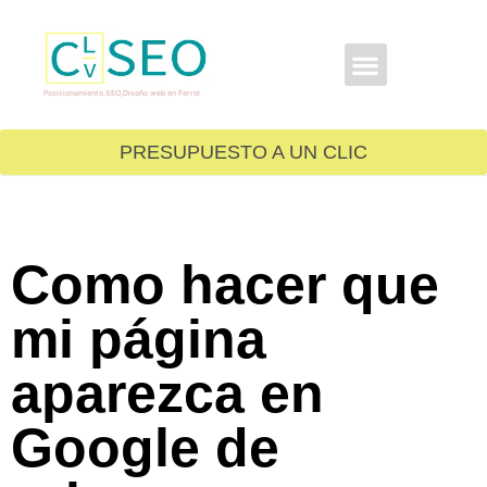
GRATIS PARA TI
Posicionamiento,SEO,Diseño web en Ferrol
PRESUPUESTO A UN CLIC
Como hacer que
mi página
aparezca en
Google de