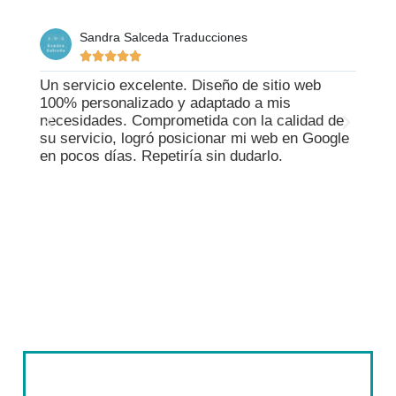
Sandra Salceda Traducciones





Un servicio excelente. Diseño de sitio web
Cris h
100% personalizado y adaptado a mis
line L
necesidades. Comprometida con la calidad de
fácil 
su servicio, logró posicionar mi web en Google
un tr
en pocos días. Repetiría sin dudarlo.
reali
el SEO
enten
trabaj